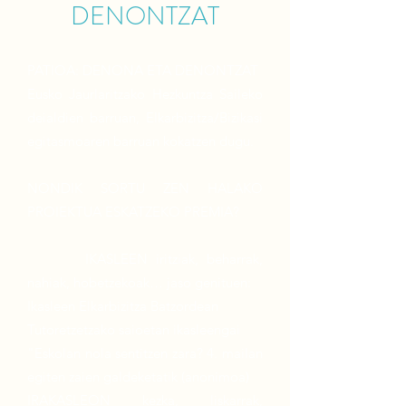
DENONTZAT
PATIOA: DENONA ETA DENONTZAT
Eusko Jaurlaritzako Hezkuntza Saileko
deialdien barruan, Elkarbizitza/Bizikasi
egitasmoaren barruan kokatzen dugu.
NONDIK SORTU ZEN HALAKO
PROIEKTUA ESKATZEKO PREMIA?
IKASLEEN iritziak, beharrak,
nahiak, hobetzekoak… jaso genituen:
Ikasleen Elkarbizitza Batzordean
Tutoretzetzako saioetan ikasleengai
"Eskolan nola sentitzen zara? 4. mailan
egiten zaien galdeketatik (anonimoa)
IRAKASLEON kezka, liskarrak,