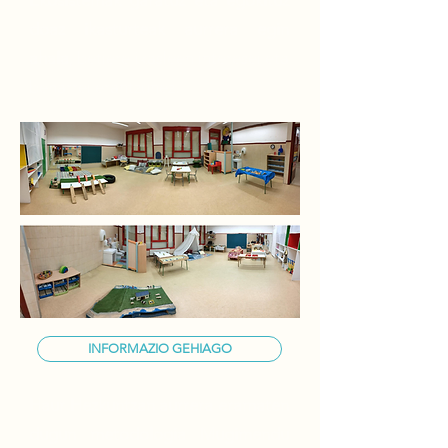
Ekosistemak garatuz eta egokituz
doaz ikasturteak aurrera egin
ahala
, betiere ikasleen interesei eta
beharrei erantzunez.
INFORMAZIO GEHIAGO
Haur Hezkuntzan aurrera eramaten
dugun metodologia Mugimendu