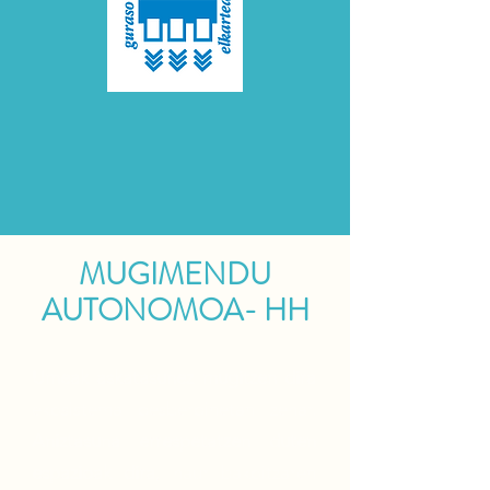
MUGIMENDU
AUTONOMOA- HH
Umeak askatasunez mugitzen dira
ekosistema desberdinetan zehar.
Aniztasuna errespetatzen duten
espazioak dira
, haur bakoitzaren