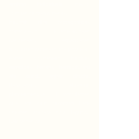
erritmo indibiduala
uneoro
kontuan hartzen dutenak.
Haurrak dira protagonistak
materialekin elkarreraginean
daudenean, espazioetan
zirkulatzen dutenean eta jarduerak
egiten dituztenean.
Helduek
espazioak behatu, berregituratu
eta zaindu egiten dituzte.
Behaketatik abiatuta,
planteamenduak birformulatzen
dira, eta haur bakoitzari bere
unearen arabera nola lagundu
baloratzen da.