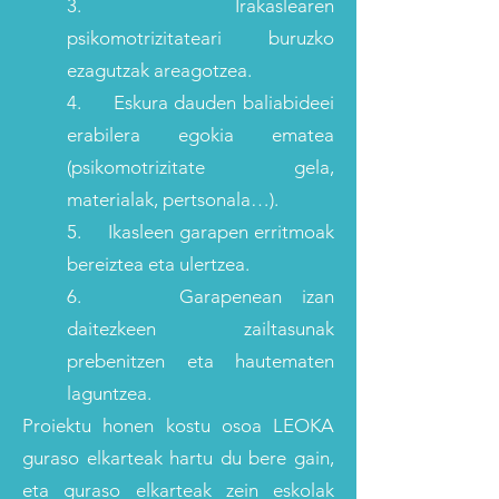
3. Irakaslearen
psikomotrizitateari buruzko
ezagutzak areagotzea.
4. Eskura dauden baliabideei
erabilera egokia ematea
(psikomotrizitate gela,
materialak, pertsonala…).
5. Ikasleen garapen erritmoak
bereiztea eta ulertzea.
6. Garapenean izan
daitezkeen zailtasunak
prebenitzen eta hautematen
laguntzea.
Proiektu honen kostu osoa LEOKA
guraso elkarteak hartu du bere gain,
eta guraso elkarteak zein eskolak