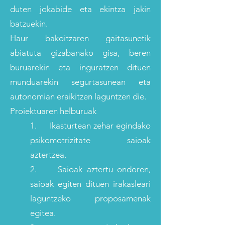
duten jokabide eta ekintza jakin
batzuekin.
Haur bakoitzaren gaitasunetik
abiatuta gizabanako gisa, beren
buruarekin eta inguratzen dituen
munduarekin segurtasunean eta
autonomian eraikitzen laguntzen die.
Proiektuaren helburuak
1. Ikasturtean zehar egindako
psikomotrizitate saioak
aztertzea.
2. Saioak aztertu ondoren,
saioak egiten dituen irakasleari
laguntzeko proposamenak
egitea.