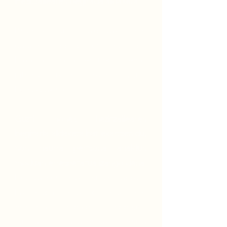
Hezitzailearen begirada aldaketa.
Bestetik haur bakoitzak bere
garapen propio du; ez hori
bakarrik, baita erritmo, behar,
interes, jakinmin, esperientzia…
berezkoak ere.
Guzti honek hezitzailearen
begirada aldaketa bat ekartzen du,
non haurra pertsona ahaldun
moduan errespetatua izango dena.
Hezitzaileen esku-hartze adostu
bat egon behar du eta bere
helburua, bidaide moduan,
haurraren ahalmenak maila