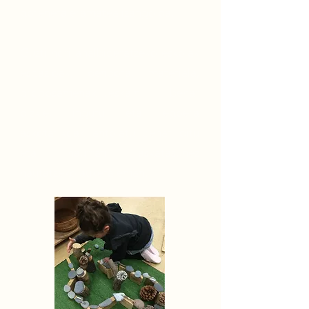
gorenera eramatea izango da.
Guzti hori ahalbideratzeko eskolak
espazioak, denbora, materiala,
proposamenak…eskaini behar
dizkie, inguru eta egoera
askotarikoak antolatu behar ditu
eta haurrari askatasunez
hautatzeko aukera eman.