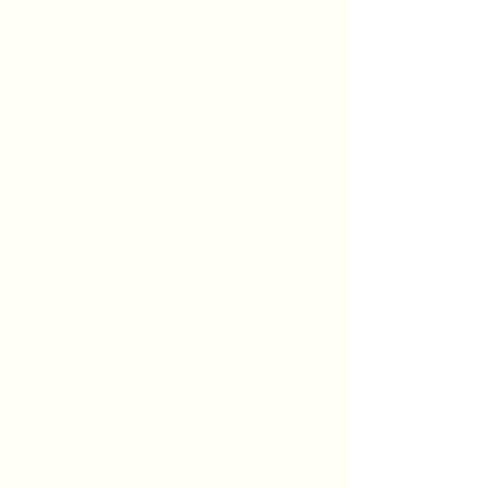
autonomoa da.
Mugimendu
autonomoa haurra aprendizai
prozesuaren erdigunean jartzen
duen praktika bat da. Bere
ardatzak mugimendua eta
autonomia dira, bere izenetik
ondorioztatu dezakegun moduan.
Mugimendua, esperimentazioa,
jolasa… haurrak mundua
ezagutzeko, interpretatzeko...
dituen baliabide nagusiak dira eta
horiek modu autonomoan eginez
gero, bere buruaren jabetza dauka
eta egiten duen guztiarekiko
ardura hartuko du.