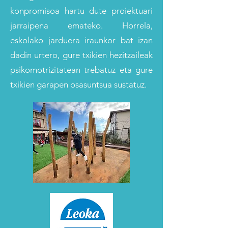
konpromisoa hartu dute proiektuari
jarraipena emateko. Horrela,
eskolako jarduera iraunkor bat izan
dadin urtero, gure txikien hezitzaileak
psikomotrizitatean trebatuz eta gure
txikien garapen osasuntsua sustatuz.